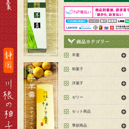
羊羹
和菓子
洋菓子
ゼリー
セット商品
季節商品