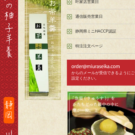
叶家店営業日
通信販売営業日
静岡県ミニHACCP認証
特注注文ページ
からのメールが受信できるようにご
設定ください。